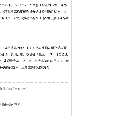
采用立环、环下部装一产生脉动水流的装置，分选
on立环脉动高梯度磁选机分选细粒弱磁性矿物，具
调试中，它既有振动又有鼓动(脉动)，预计分选效
在磁体不退磁的条件下如何把磁性物从磁介质表面
场，实现分选。该机磁场强度2-10T，可分选比
10，处理量为其10倍。为了扩大磁选的应用领域，使
一种关键的技术，应是重要的研究方向。
聚团分选工艺的介绍
导磁选机的不同