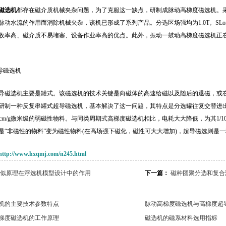
磁选机
都存在磁介质机械夹杂问题，为了克服这一缺点，研制成脉动高梯度磁选机。
脉动水流的作用而消除机械夹杂，该机已形成了系列产品。分选区场强均为1.0T。SL
收率高、磁介质不易堵塞、设备作业率高的优点。此外，振动一鼓动高梯度磁选机正在
导磁选机
导磁选机主要是罐式。该磁选机的技术关键是向磁体的高速给磁以及随后的退磁，或
研制一种反复串罐式超导磁选机，基本解决了这一问题，其特点是分选罐往复交替进出磁
0cm/g微米级的弱磁性物料。与同类周期式高梯度磁选机相比，电耗大大降低，为其1/
是“非磁性的物料”变为磁性物料(在高场强下磁化，磁性可大大增加)，超导磁选则是
http://www.hxqmj.com/n245.html
似原理在浮选机模型设计中的作用
下一篇：
磁种团聚分选和复合
机的主要技术参数特点
脉动高梯度磁选机与高梯度超
梯度磁选机的工作原理
磁选机的磁系材料选用指标