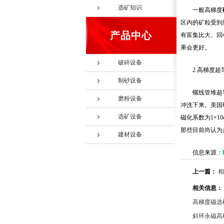
选矿知识
一般高梯度
区内的矿粒受到
产品中心
有富集比大、回
果会更好。
破碎设备
2.高梯度超
制砂设备
螺线管堆超
磨粉设备
冲洗下来。美国
选矿设备
磁化系数为1×1
那些目前尚认为
建材设备
信息来源：
上一篇：
相
相关信息：
高梯度磁选
斜环永磁高