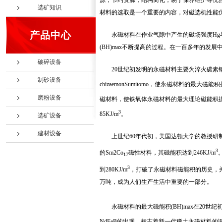
源，节约资源，结构简化，易于保养维护等优
选矿知识
材料的选取是一个重要的内容，对磁选机性能
产品中心
永磁材料在作业气隙中产生的磁场强度Hg
(BH)max不断提高的过程。在一百多年的发展
破碎设备
20世纪初发明的永磁材料主要为淬火碳素钢。
制砂设备
chizaemonSumitomo，使永磁材料的最大磁能积
磨粉设备
磁材料，使铁氧体永磁材料的最大理论磁能积提高
3
85KJ/m
。
选矿设备
建材设备
上世纪60年代初，美国达顿大学的教授研制
3
的Sm2Co
磁性材料，其磁能积达到246KJ/m
17
3
到280KJ/m
，打破了永磁材料磁能积的历史，并在
万吨，成为人们生产生活中重要的一部分。
永磁材料的最大磁能积(BH)max在20世纪初仅
NdFeB的出现，标志着新一代稀土永磁材料的诞生