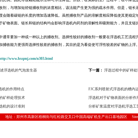
的比例。因此导致颗粒疏水性和可浮性降低。所以，在实际的生产过程中，在不降低
收剂，与增加短烃链捕收剂的浓度相比，该法能产生更为强的疏水作用。但是，链长通
度会随着碳链的长度的增加迅速降低。虽然捕收剂产品的溶解度相应降低使其更稳定
于矿物表面。链长和链的结构均会影响浮选机内药剂的溶解性和吸附能力，并且支链
中通常要加一种或一种以上的捕收剂。选择性较好的捕收剂一般要在浮选机工艺流程
加捕收能力更强而选择性较差的捕收剂，其目的是为看促使可浮性较差的矿物的上浮
http://www.hxqmj.com/n303.html
述浮选机的气泡发生器
下一篇：
浮选过程中的矿样处
浮选机的作用特点
FJC系列喷射式浮选机的槽内
的矿样处理技术
浮选机对于矿物表面的分析作
选机的设计准则
分析矿浆温度对浮选机浮选工
有 地址：郑州市高新区梧桐街与红松路交叉口中国高端矿机生产出口基地园区
Sit