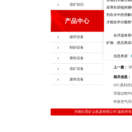
溶液的非极性基
选矿知识
采用长烃链的捕
剂在水中的溶解
产品中心
才能化学分吸附
在浮选体系
破碎设备
矿物，然后再添
制砂设备
信息来源：
磨粉设备
上一篇：
详
选矿设备
相关信息：
建材设备
SFC系列
浮选过程中
环形充气浮
河南红星矿山机器有限公司 版权所