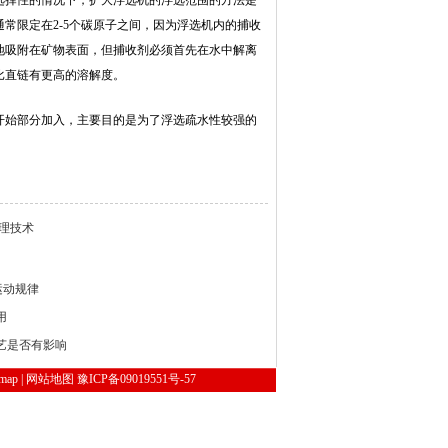
选择性的情况下，扩大浮选机的浮选范围的方法是
常限定在2-5个碳原子之间，因为浮选机内的捕收
地吸附在矿物表面，但捕收剂必须首先在水中解离
比直链有更高的溶解度。
开始部分加入，主要目的是为了浮选疏水性较强的
。
理技术
运动规律
用
艺是否有影响
emap
|
网站地图
豫ICP备09019551号-57