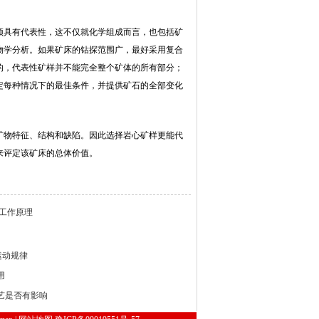
须具有代表性，这不仅就化学组成而言，也包括矿
物学分析。如果矿床的钻探范围广，最好采用复合
的，代表性矿样并不能完全整个矿体的所有部分；
定每种情况下的最佳条件，并提供矿石的全部变化
矿物特征、结构和缺陷。因此选择岩心矿样更能代
来评定该矿床的总体价值。
工作原理
运动规律
用
艺是否有影响