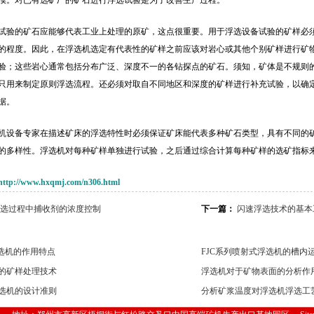
模。对已有选矿厂的矿石进行浮选试验是为了改善生产过程。
试验的矿石应能够代表工业上处理的原矿，这点很重要。用于浮选设备试验的矿样必
的程度。因此，在浮选机选定有代表性的矿样之前应该对岩心或其他个别矿样进行矿
验；这些岩心通常包括分布广泛、深度不一的各钻探点的矿石。须知，矿体是不规则
只用来制定原则浮选流程。还必须对取自不同地区和深度的矿样进行补充试验，以确
据。
机设备专家在描述矿床的浮选特性时必须保证矿床能代表多种矿石类型，具有不同的
的多样性。浮选机对每种矿样单独进行试验，之后通过综合计算每种矿样的选矿指标
http://www.hxqmj.com/n306.html
选过程中捕收剂的浓度控制
下一篇：
闪速浮选技术的基本
浮选机的作用特点
FJC系列喷射式浮选机的槽内
的矿样处理技术
浮选机对于矿物表面的分析作
选机的设计准则
分析矿浆温度对浮选机浮选工