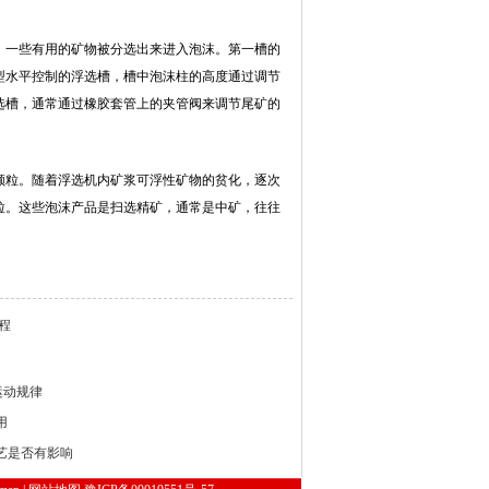
，一些有用的矿物被分选出来进入泡沫。第一槽的
型水平控制的浮选槽，槽中泡沫柱的高度通过调节
选槽，通常通过橡胶套管上的夹管阀来调节尾矿的
颗粒。随着浮选机内矿浆可浮性矿物的贫化，逐次
粒。这些泡沫产品是扫选精矿，通常是中矿，往往
程
运动规律
用
艺是否有影响