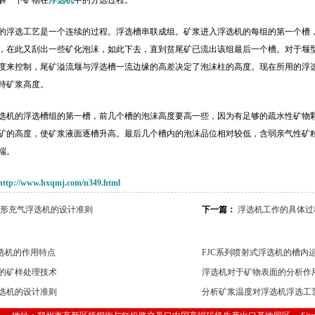
解一下矿物在
浮选机
中的分选过程。
的浮选工艺是一个连续的过程。浮选槽串联成组。矿浆进入浮选机的每组的第一个槽
，在此又刮出一些矿化泡沫，如此下去，直到贫尾矿已流出该组最后一个槽。对于堰
度来控制，尾矿溢流堰与浮选槽一流边缘的高差决定了泡沫柱的高度。现在所用的浮
持矿浆高度。
选机的浮选槽组的第一槽，前几个槽的泡沫高度要高一些，因为有足够的疏水性矿物
矿的高度，使矿浆液面逐槽升高。最后几个槽内的泡沫品位相对较低，含弱亲气性矿
端。
http://www.hxqmj.com/n349.html
形充气浮选机的设计准则
下一篇：
浮选机工作的具体过
浮选机的作用特点
FJC系列喷射式浮选机的槽内
的矿样处理技术
浮选机对于矿物表面的分析作
选机的设计准则
分析矿浆温度对浮选机浮选工