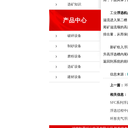
用，下面具体了
选矿知识
工业
浮选机
产品中心
溢流进入第二槽
尾矿溢流堰的高
排出量，从而保
破碎设备
制砂设备
新矿给入浮
升高浮选槽内尾
磨粉设备
返回到系统的前
选矿设备
信息来源：
建材设备
上一篇：
环
相关信息：
SFC系列
浮选过程中
环形充气浮