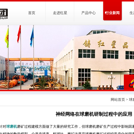
首页
走进红星
产品中心
行业新闻
生
网站首页
>
球
神经网络在球磨机研制过程中的应用
针对
球磨机
磨矿过程建模方面做了大量的研究工作，但球磨机磨矿生产过程中影响因