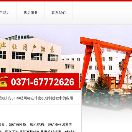
产能力
售后服务
联系我们
磨机知识
>
神经网络在球磨机研制过程中的应用
素多，如矿石性质、磨机结构、磨矿操作因素等，