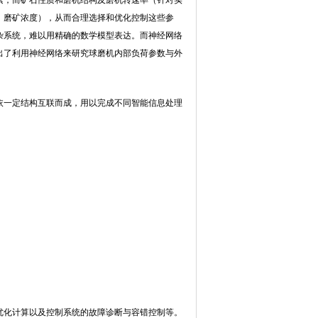
素，而矿石性质和磨机结构及磨机转速率（针对实
、磨矿浓度），从而合理选择和优化控制这些参
杂系统，难以用精确的数学模型表达。而神经网络
出了利用神经网络来研究球磨机内部负荷参数与外
依一定结构互联而成，用以完成不同智能信息处理
优化计算以及控制系统的故障诊断与容错控制等。