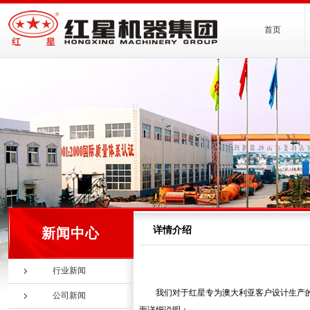
首页
详情介绍
新闻中心
行业新闻
我们对于红星专为澳大利亚客户设计生产
公司新闻