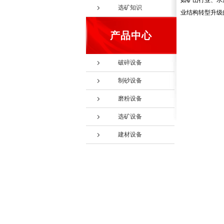
如矿山行业、水
选矿知识
业结构转型升级
产品中心
破碎设备
制砂设备
磨粉设备
选矿设备
建材设备