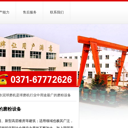
产能力
售后服务
联系我们
水泥球磨机是球磨机行业中用途最广的磨粉设备
的磨粉设备
道、新型高层楼房等建筑；适用领域也极其广泛，