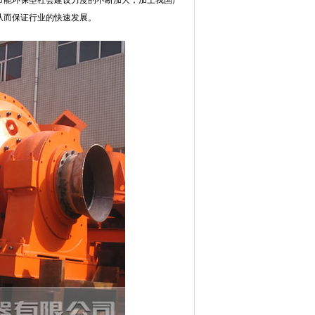
节能环保型社会建设力度的不断加大，加上我国产
从而保证行业的快速发展。