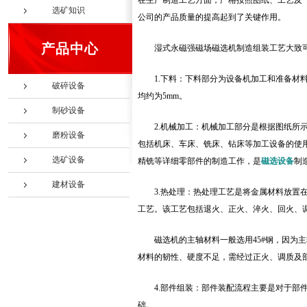
在生产制造工艺方面，严格按照图纸、工艺及《Q
选矿知识
公司的产品质量的提高起到了关键作用。
产品中心
湿式永磁强磁场磁选机制造组装工艺大致
1.下料：下料部分为设备机加工和准备
破碎设备
均约为5mm。
制砂设备
2.机械加工：机械加工部分是根据图纸
磨粉设备
包括机床、车床、铣床、钻床等加工设备的使
选矿设备
精铣等详细零部件的制造工作，是
磁选设备
制
建材设备
3.热处理：热处理工艺是将金属材料放
工艺。该工艺包括退火、正火、淬火、回火、
磁选机的主轴材料一般选用45#钢，因为
材料的韧性、硬度不足，需经过正火、调质及
4.部件组装：部件装配流程主要是对于
础。