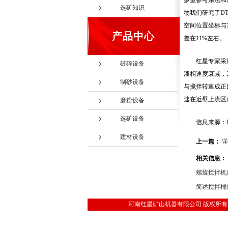
多重参考系法和
选矿知识
物我们研究了D
空间位置坐标与
产品中心
差在11%左右。
红星专家采
破碎设备
液相速度衰减，
制砂设备
与搅拌转速成正
速在近壁上流区
磨粉设备
选矿设备
信息来源：
建材设备
上一篇：
详
相关信息：
螺旋搅拌机
简述搅拌桶
河南红星矿山机器有限公司 版权所