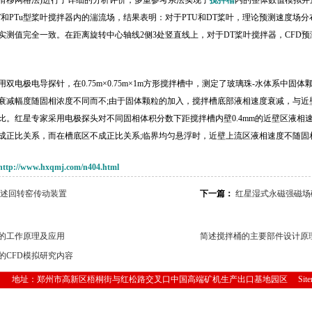
滑移网格法)进行了详细的分析评价，多重参考系法实现了
搅拌槽
内的整体数值模拟并
T和PTu型桨叶搅拌器内的湍流场，结果表明：对于PTU和DT桨叶，理论预测速度场
实测值完全一致。在距离旋转中心轴线2侧3处竖直线上，对于DT桨叶搅拌器，CFD预
用双电极电导探针，在0.75m×0.75m×1m方形搅拌槽中，测定了玻璃珠-水体系中
衰减幅度随固相浓度不同而不;由于固体颗粒的加入，搅拌槽底部液相速度衰减，与近
比。红星专家采用电极探头对不同固相体积分数下距搅拌槽内壁0.4mm的近壁区液相
成正比关系，而在槽底区不成正比关系;临界均匀悬浮时，近壁上流区液相速度不随固
http://www.hxqmj.com/n404.html
述回转窑传动装置
下一篇：
红星湿式永磁强磁场
的工作原理及应用
简述搅拌桶的主要部件设计原
的CFD模拟研究内容
有 地址：郑州市高新区梧桐街与红松路交叉口中国高端矿机生产出口基地园区
Sit