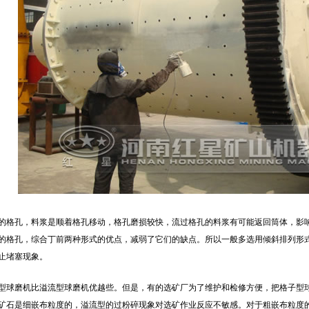
的格孔，料浆是顺着格孔移动，格孔磨损较快，流过格孔的料浆有可能返回筒体，影
的格孔，综合丁前两种形式的优点，减弱了它们的缺点。所以一般多选用倾斜排列形
止堵塞现象。
型球磨机比溢流型球磨机优越些。但是，有的选矿厂为了维护和检修方便，把格子型
矿石是细嵌布粒度的，溢流型的过粉碎现象对选矿作业反应不敏感。对于粗嵌布粒度