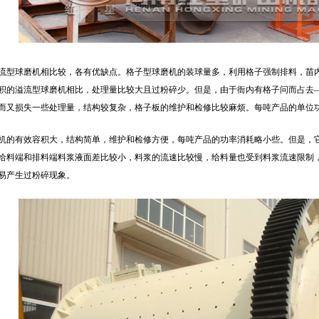
流型球磨机相比较，各有优缺点。格子型球磨机的装球量多，利用格子强制排料，苗
积的溢流型球磨机相比，处理量比较大且过粉碎少。但是，由于衙内有格子问而占去
而又损失一些处理量，结构较复杂，格子板的维护和检修比较麻烦。每吨产品的单位
机的有效容积大，结构简单，维护和检修方便，每吨产品的功率消耗略小些。但是，
给料端和排料端料浆液面差比较小，料浆的流速比较慢，给料量也受到料浆流速限制
易产生过粉碎现象。