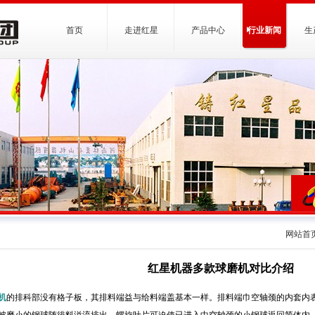
首页
走进红星
产品中心
行业新闻
生
网站首
红星机器多款球磨机对比介绍
机
的排科部没有格子板，其排料端益与给料端盖基本一样。排料端巾空轴颈的内套内