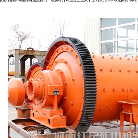
被磨小的钢球随徘料溢流排出，螺旋叶片可迫使已进入中空轴颈的小钢球返回简体内