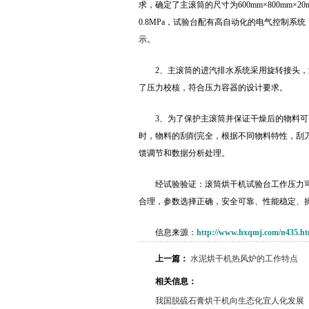
求，确定了主滚筒的尺寸为600mm×800m
0.8MPa，试验台配有高自动化的电气控制
示。
2、主滚筒的进汽排水系统采用旋转接头
了压力校核，符合压力容器的设计要求。
3、为了保护主滚筒并保证干燥后的物料可
时，物料的刮削完全，根据不同物料特性，刮
馈调节和数据分析处理。
经试验验证：滚筒烘干机试验台工作压力可达到
合理，参数选择正确，安全可靠、性能稳定、
信息来源：
http://www.hxqmj.com/n435.ht
上一篇：
水泥烘干机热风炉的工作特点
相关信息：
我国脱硫石膏烘干机向生态化宜人化发展