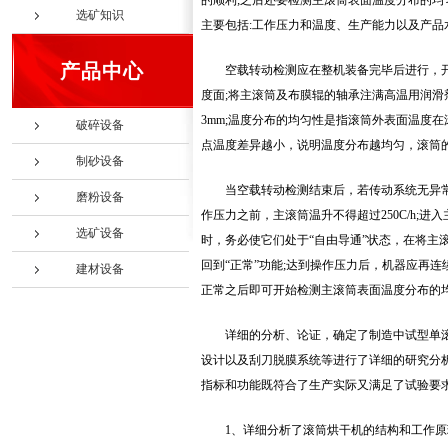
的顺利;之后还要检测主滚筒表面温度分布的均
选矿知识
主要包括:工作压力和温度、生产能力以及产品
产品中心
空载转动检测应在整机装备完毕后进行，
度面;将主滚筒及布膜辊的轴承注满高温用润滑
3mm;温度分布的均匀性是指滚筒外表面温度
破碎设备
点温度差异越小，说明温度分布越均匀，滚筒
制砂设备
当空载转动检测结束后，若传动系统无异
磨粉设备
作压力之前，主滚筒温升不得超过250C/h;
选矿设备
时，务必使它们处于“自由导通”状态，在将
回到“正常”功能;达到操作压力后，机器应再
建材设备
正常之后即可开始检测主滚筒表面温度分布的
详细的分析、论证，确定了制造中试型单
设计以及刮刀脱膜系统等进行了详细的研究分
指标和功能既符合了生产实际又满足了试验要
1、详细分析了滚筒烘干机的结构和工作