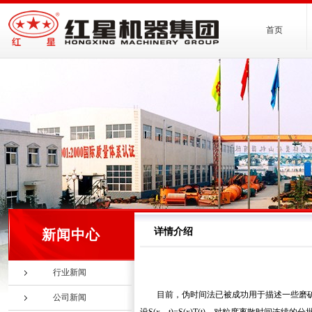
首页
详情介绍
新闻中心
行业新闻
目前，伪时间法已被成功用于描述一些磨矿
公司新闻