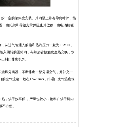
：6，按一定的倾斜度安装。其内壁上带有导向叶片，能
圈，由托架和导辊支承并阻止其位移，由电动机驱
从进气管通入的饱和蒸汽压力一般为1.3MPa，
口落入回转的圆筒内，与加热管接触发生热交换，水
从出料口排出机外。
和旋风分离器，不断排出一部分湿空气，并补充一
气流速一般在1.5-2.5m/s，排湿口废气温度保
热，烘干效率低 ，产量也较小，物料在烘干机内
很不方便。