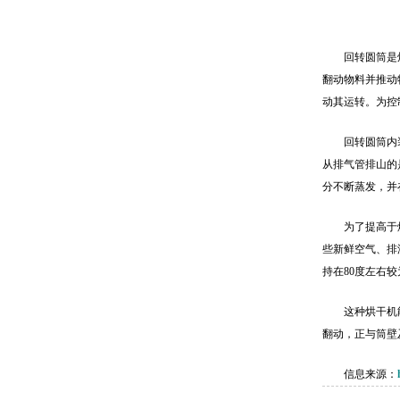
回转圆筒是
翻动物料并推动
动其运转。为控制
回转圆筒内
从排气管排山的
分不断蒸发，并
为了提高于
些新鲜空气、排湿
持在80度左右
这种烘干机
翻动，正与筒壁
信息来源：