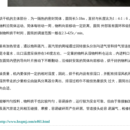
烘干机的主体部分．为一隔热的密封简体，圆筒长5-18m，直径与长度比为1：4-1
物料沿简体运动。简体每转动一周，物料向前移动一定距离。圆筒 外部装有圆环和齿
物料烘干时间，圆筒的调速范围一般在2.3-425r／min。
装有加热管道，通以饱和蒸汽，蒸汽管的两端通过回转接头分别与进气管和排气管连接，
是冷凝水，出口温度应保持在140度左右。一定量的物料从湿物料料仓运出，内进料
在圆筒内壁的导向叶片推动下不断翻动，沿倾斜安装的简体向前移动，烘干好的物料
燥质量，机内要保持一定的相对湿度，因此，烘干机内设有排湿口，并配有排湿风机
所带走的少量粉尘由旋风分离器分离出。排湿过程巾不能伎热量损失 过大，圆筒出口的空
较为合适。
能够均匀投料，物料烘干也比较均匀，容易操作，运行较为安全可靠。但由于靠接触加
及蒸汽管道之间相互碰撞、摩擦，容易破碎而产生碎屑。管道接头处容 易漏气，检修
http://www.hxqmj.com/n461.html