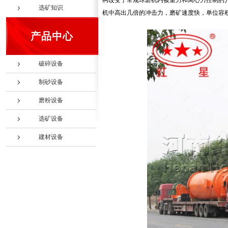
构改变了常规球磨机内被重力和离心力控制的介
选矿知识
机中高出几倍的冲击力，磨矿速度快，单位容
产品中心
破碎设备
制砂设备
磨粉设备
选矿设备
建材设备