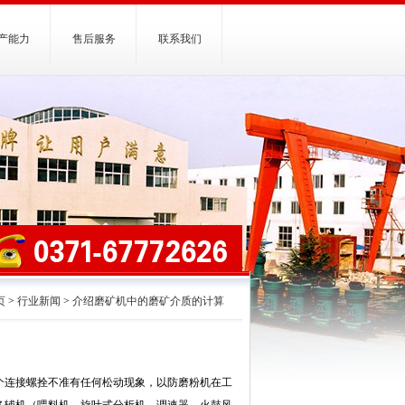
产能力
售后服务
联系我们
页
>
行业新闻
>
介绍磨矿机中的磨矿介质的计算
个连接螺拴不准有任何松动现象，以防磨粉机在工