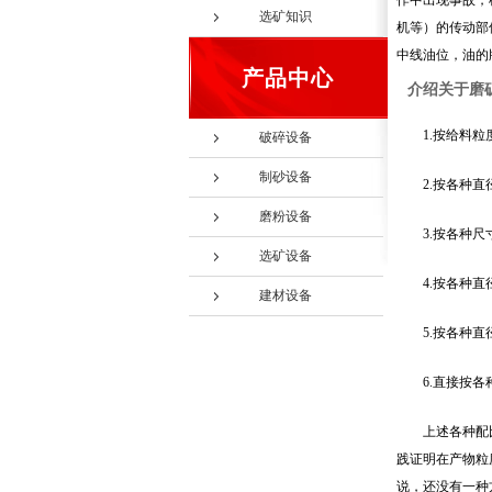
作中出现事故，
选矿知识
机等）的传动部
中线油位，油的
产品中心
介绍关于磨
1.按给料
破碎设备
制砂设备
2.按各种
磨粉设备
3.按各种
选矿设备
4.按各种
建材设备
5.按各种
6.直接按
上述各种配
践证明在产物粒
说，还没有一种