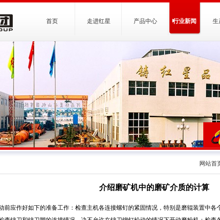
首页
走进红星
产品中心
行业新闻
生
网站首
介绍磨矿机中的磨矿介质的计算
动前应作好如下的准备工作：检查主机各连接螺钉的紧固情况，特别是磨辊装置中各