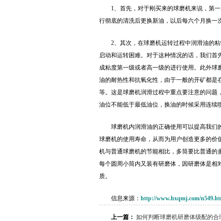
1、首先，对于刚买来的球磨机来说，第
行彻底的清洗后更换新油，以后每六个月换一
2、其次，在球磨机运转过程中润滑油的
启动和运转困难。对于这种情况的话，我们首
成粘度第一级或者高一级的进行使用。此外球
油的耐热性和抗氧化性，由于一般的开矿都是
等。这是球磨机润滑过程中重点要注意的问题
油位不能低于最低油位，换油的时候采用连续
球磨机内润滑油的正确使用可以提高我们
球磨机的使用寿命，从而为用户创造更多的价
机与普通球磨机的节能相比，多筒要比普通的
每个圆周小筒内又装有研磨体，因研磨体是相
质。
信息来源：
http://www.hxqmj.com/n549.ht
上一篇：
如何判断球磨机研磨体级配的合