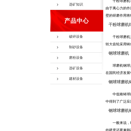
干粉球磨机
选矿知识
由于离心力的作
壁的研磨作用将
产品中心
干粉球磨机
破碎设备
干粉球磨机
转大齿轮采用铸
制砂设备
钢球球磨机
磨粉设备
球磨机钢球
选矿设备
在国民经济发展
建材设备
钢球球磨机
中低铬铸球
中得到了广泛应
钢球球磨机
一般来说，
的硬度还要兼顾