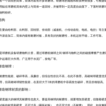
有一个回转的筒体，筒体内装有许多研磨球。研磨球的规格和材质种类很多，可根据
用贴在球磨机筒体内壁上与筒体一道回转，并被带到一定高度自由落下，下落时研磨
物料粉碎。
结构
主要由给料部、出料部、回转部、传动部（减速机、小传动齿轮、电机、电控）等主
件滚齿加工，筒体内镶有耐磨衬板，具有良好的耐磨性，本机运转平稳，工作可靠。
是球磨机设备研磨物料介质，通过球磨机钢球之间 钢球与物料之间的碰撞摩擦产生磨
中起着巨大作用。广泛用于水泥厂，发电厂等。
铸造钢球：
耐磨性能差、破碎率高，虽廉价，但综合性价比不高，在此不推荐。高硌铸球硬度优
用，但高铬铸球韧性较差，在直径大于3米的球磨机中容易发生破碎，而且价格较高。
铸造钢球材质的影响：
硬度越大的钢球其耐磨性也愈大。要提高钢球的耐磨性，就要增加其硬度，但随着硬
衬板的材质和硬度，不可过高（砸坏衬板），也不宜过低（不耐磨）。因此，如何兼