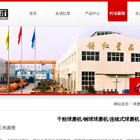
首页
走进红星
产品中心
行业新闻
生
网站首页
>
球
干粉球磨机/钢球球磨机/连续式球磨机
工作原理