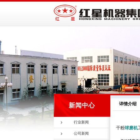
详情介绍
新闻中心
行业新闻
干粉
球磨机
公司新闻