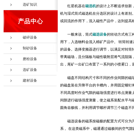
选矿知识
红星机器在
磁选机
的设计上不断追求创新
机与湿式筒式磁选机在分选区的设计上有差别
产品中心
或回流的作用下，混入磁性产品中，达到提高精
一般来说，筒式
磁选设备
的转动方式有三
破碎设备
用下，入选物料会混入精矿产品中。 转筒转
制砂设备
的设备。选择变频器进行调节，以满足对转筒
带离磁场，且分隔板与磁性吸附层将气流阻隔
磨粉设备
出，尾矿一出矿口布置了一系列的小喷雾口，
选矿设备
磁盘不同结构尺寸和不同的作业间隙的磁
建材设备
的磁盘装在升降平台的卡槽内，并用固定螺钉
不同高度时作业气隙的磁场强度进行布点测量
间隙进行磁场强度测量，使之磁系装配水平与
圆角齿极线，并利用调节螺杆调节三个磁盘不
磁选设备的磁系按磁极的配置方式可分为
系 。在这类磁系中，磁通通过磁极间的空气