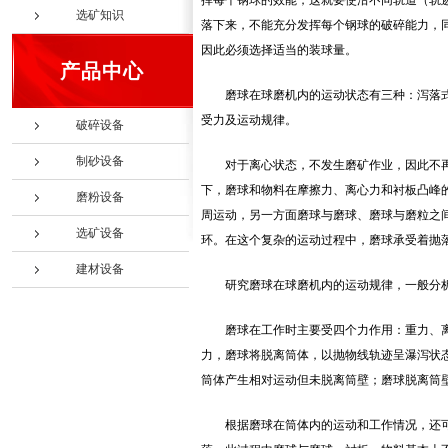
挥每个钢球的效能，这就要使沿不同轨道（轨
选矿知识
落下来，不能充分发挥每个钢球的破碎能力，
因此必须选择适当的装球量。
产品中心
磨球在球磨机内的运动状态有三种：泻落
受力及运动规律。
破碎设备
制砂设备
对于离心状态，不发生磨矿作业，因此不
下，磨球和物料在摩擦力、离心力和衬板凸峰
磨粉设备
周运动，另一方面磨球与磨球、磨球与磨粒之
选矿设备
环。在这个复杂的运动过程中，磨球承受着抛
建材设备
研究磨球在球磨机内的运动规律，一般分
磨球在工作时主要受四个力作用：重力、
力，磨球将脱离筒体，以抛物线轨迹呈瀑泻状
筒体产生相对运动但未脱离筒壁；磨球脱离筒
根据磨球在筒体内的运动和工作情况，还