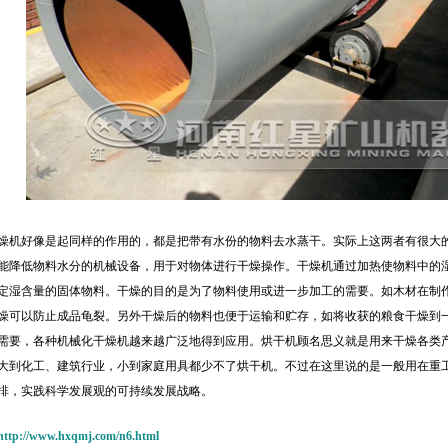
燥机好像是起同样的作用的，都是把带有水份的物料去水蒸干。实际上这两者有很大
能降低物料水分的机械设备，用于对物体进行干燥操作。干燥机通过加热使物料中的
定湿含量的固体物料。干燥的目的是为了物料使用或进一步加工的需要。如木材在制
燥可以防止成品龟裂。另外干燥后的物料也便于运输和贮存，如将收获的粮食干燥到
需要，各种机械化干燥机越来越广泛地得到应用。烘干机顾名思义就是用来干燥各类
大到化工、建筑行业，小到家庭用具都少不了烘干机。不过在这里说的是一般用在重
排，实践科学发展观的可持续发展战略。
http://www.hxqmj.com/n6.html