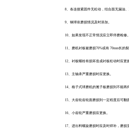
8、各连接紧固件无松动，结合面无漏油
9、钢球依磨损情况及时添加。
10、如果发现不正常情况应立即停磨检修
11、磨机衬板被磨损70%或有 70mm长
12、衬板螺栓有损坏造成衬板松动时应更
13、主轴承严重磨损时应更换。
14、格子式球磨机的篦子板磨损到不能再
15、大齿轮齿轮面磨损到一定程度后可翻
16、小齿轮严重磨损应更换。
17、进出料螺旋磨损时应及时焊补，磨损