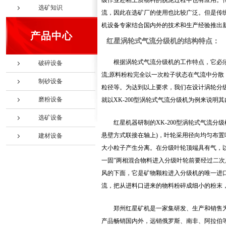
级作业还粘土质物料的脱泥过程中也有应用。
选矿知识
流，因此在选矿厂的使用也比较广泛。但是传
机设备专家结合国内外的技术和生产经验推出
产品中心
红星涡轮式气流分级机的结构特点：
根据涡轮式气流分级机的工作特点，它必须
破碎设备
流;原料粉粒完全以一次粒子状态在气流中分散
制砂设备
粒径等。为达到以上要求，我们在设计涡轮分
磨粉设备
就以XK-200型涡轮式气流分级机为例来说
选矿设备
红星机器研制的XK-200型涡轮式气流
悬壁方式联接在轴上)，叶轮采用径向均匀布置
建材设备
大小粒子产生分离。在分级叶轮顶端具有气，
一固”两相混合物料进入分级叶轮前要经过二
风的下面，它是矿物颗粒进入分级机的唯一进
流，把从进料口进来的物料粉碎成细小的粉末
郑州红星矿机是一家集研发、生产和销售
产品畅销国内外，远销俄罗斯、南非、阿拉伯