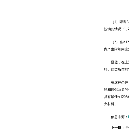
（1）即当A
波动的情况下，
（2）当A1
内产生附加内应
显然，在上
料。这类所谓的“
在这种条件
铬和镁铝两者的
具有最佳A120
火材料。
信息来源：
上一篇：
分