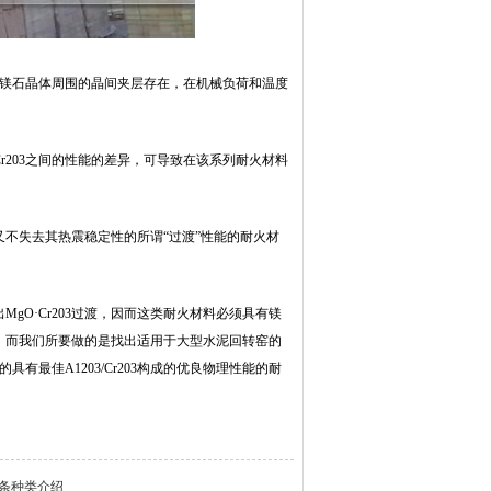
主要在方镁石晶体周围的晶间夹层存在，在机械负荷和温度
1Cr203之间的性能的差异，可导致在该系列耐火材料
不失去其热震稳定性的所谓“过渡”性能的耐火材
O·Cr203过渡，因而这类耐火材料必须具有镁
。而我们所要做的是找出适用于大型水泥回转窑的
有最佳A1203/Cr203构成的优良物理性能的耐
条种类介绍