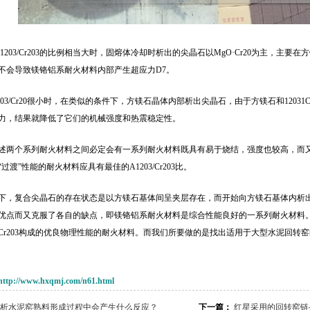
1203/Cr203的比例相当大时，固熔体冷却时析出的尖晶石以MgO·Cr20为主，
不会导致镁铬铝系耐火材料内部产生超应力D7。
203/Cr20很小时，在类似的条件下，方镁石晶体内部析出尖晶石，由于方镁石和1203
力，结果就降低了它们的机械强度和热震稳定性。
述两个系列耐火材料之间必定会有一系列耐火材料既具有易于烧结，强度也较高，而又
过渡”性能的耐火材料应具有最佳的A1203/Cr203比。
下，复合尖晶石的存在状态是以方镁石基体间呈夹层存在，而开始向方镁石基体内析出Mg
优点而又克服了各自的缺点，即镁铬铝系耐火材料是综合性能良好的一系列耐火材料
3/Cr203构成的优良物理性能的耐火材料。而我们所要做的是找出适用于大型水泥回转窑的具
http://www.hxqmj.com/n61.html
析水泥窑熟料形成过程中会产生什么反应？
下一篇：
红星采用的回转窑链