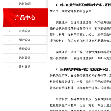
选矿知识
1、料斗的提升速度不但影响生产率，还
生产率，同时对卸料影响也较大。
产品中心
实验证明，当提升速度过低，斗式提升机
物料会从头部散落到提升筒体内，而不能被抛
破碎设备
筒时，料斗中物料所受离心力较大，对于流散
制砂设备
湿的粉料），部分会贴住料斗外侧不易抛出造
磨粉设备
实践证明，输送干燥、流散性好的物料易倒空
选矿设备
性不良的物料，一般提升速度以0.6一0.8m/
建材设备
2、应依据物料特性和提升速度选择斗型
升机的生产率。在提升带宽度相同的条件下，
料特性和提升速度。一般，深料斗用于输送干
较高时宜用浅料斗，这样有利于提高斗式提升
单位长度上料斗数量的多少，也会直接影
数量越多生产率越高；但另一方面，单位长度