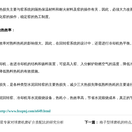
热损失主要与窑系统的隔热保温材料和耐火材料及窑的操作有关，因此，必须大力改
化窑的操作，稳定窑的热工制度。
的热效率：
效率对熟料热耗的影响很大。因此，在回转窑系统的设计中，还需进行冷却机热平衡
却机，改进冷却机的结构和扬料装置，可提高入窑、入分解炉助燃空气的温度，降低
降低熟料热耗的有效措施。
损失，是各种类型水泥回转窑的主要热损失，减少三大热损失降低熟料热耗的主要途
泥回转窑、冷却机等水泥煅烧设备，热耗小，热效率高，节省水泥煅烧成本，真正的
http://www.hxqmj.com/n649.html
星专家对球磨机磨矿介质配比的研究分析
下一篇：
格子型球磨机的特点