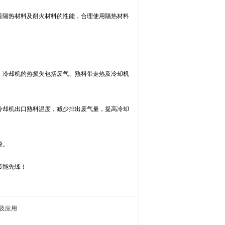
善隔热材料及耐火材料的性能，合理使用隔热材料
。冷却机的热损失包括废气、熟料带走热及冷却机
冷却机出口熟料温度，减少排出废气量，提高冷却
径。
节能先锋！
及应用