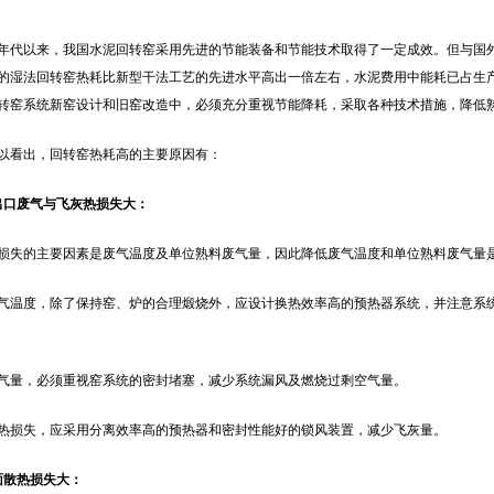
0年代以来，我国水泥回转窑采用先进的节能装备和节能技术取得了一定成效。但与国外
的湿法回转窑热耗比新型干法工艺的先进水平高出一倍左右，水泥费用中能耗已占生产成
转窑系统新窑设计和旧窑改造中，必须充分重视节能降耗，采取各种技术措施，降低
以看出，回转窑热耗高的主要原因有：
出口废气与飞灰热损失大：
损失的主要因素是废气温度及单位熟料废气量，因此降低废气温度和单位熟料废气量
气温度，除了保持窑、炉的合理煅烧外，应设计换热效率高的预热器系统，并注意系
气量，必须重视窑系统的密封堵塞，减少系统漏风及燃烧过剩空气量。
热损失，应采用分离效率高的预热器和密封性能好的锁风装置，减少飞灰量。
面散热损失大：