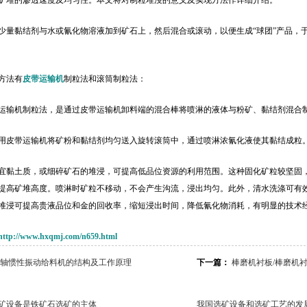
矿堆的渗透速度及均匀性。本文将对制粒堆浸的意义及实现方法作详细介绍。
少量黏结剂与水或氰化物溶液加到矿石上，然后混合或滚动，以便生成“球团”产品，于
方法有
皮带运输机
制粒法和滚筒制粒法：
运输机制粒法，是通过皮带运输机卸料端的混合棒将喷淋的液体与粉矿、黏结剂混合
用皮带运输机将矿粉和黏结剂均匀送入旋转滚筒中，通过喷淋浓氰化液使其黏结成粒
宜黏土质，或细碎矿石的堆浸，可提高低品位资源的利用范围。这种固化矿粒较坚固，
提高矿堆高度。喷淋时矿粒不移动，不会产生沟流，浸出均匀。此外，清水洗涤可有
堆浸可提高贵液品位和金的回收率，缩短浸出时间，降低氰化物消耗，有明显的技术
http://www.hxqmj.com/n659.html
轴惯性振动给料机的结构及工作原理
下一篇：
棒磨机衬板/棒磨机
矿设备是铁矿石选矿的主体
我国选矿设备和选矿工艺的发