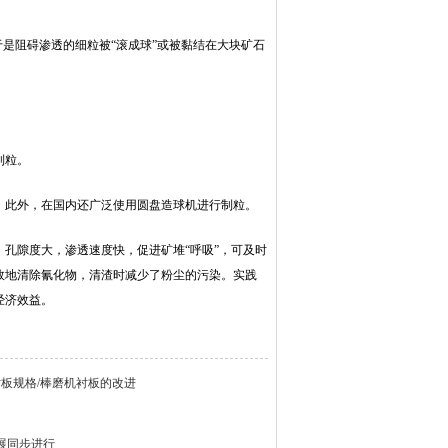
是阻碍渗透的细粒被“滚成球”或被黏结在大块矿石
制粒。
。此外，在国内还广泛使用圆盘造球机进行制粒。
孔隙度大，渗透速度快，促进矿堆“呼吸”，可及时
效地清除氰化物，清渣时减少了粉尘的污染。实践
经济效益。
衬板规格/棒磨机衬板的改进
展同步进行