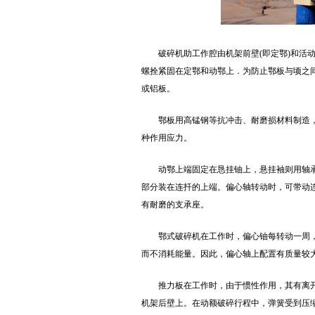
破碎机助工作腔由机架前壁(即定鄂)和活
螺拴紧固在定鄂和动鄂上．为防止鄂板与顷之
或铝板。
鄂板用高锰钢等抗冲击、耐磨损材料制造
种作用应力。
动鄂上端固定在恳挂铀上，悬挂袖则用轴
部分装在连扦的上端。偏心轴转动时，可带动
有耐磨的支承座。
鄂式破碎机在工作时，偏心铀每转动一周
而不消耗能量。因此，偏心轴上配置有质量较
推力板在工作时，由于惯性作用，其有离
机架后壁上。在动额破碎行程中，弹簧受到压