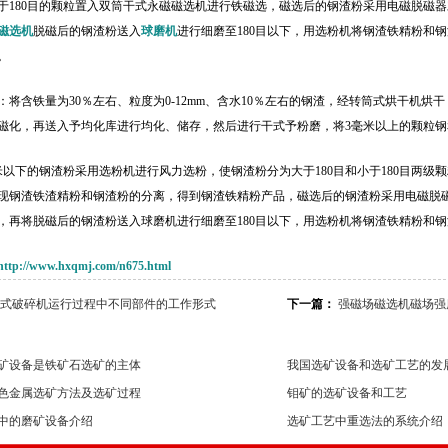
于180目的颗粒置入双筒干式永磁磁选机进行铁磁选，磁选后的钢渣粉采用电磁脱磁
磁选机
脱磁后的钢渣粉送入
球磨机
进行细磨至180目以下，用选粉机将钢渣铁精粉和
。
：将含铁量为30％左右、粒度为0-12mm、含水10％左右的钢渣，经转筒式烘干机烘
磁化，再送入予均化库进行均化、储存，然后进行干式予粉磨，将3毫米以上的颗粒钢
米以下的钢渣粉采用选粉机进行风力选粉，使钢渣粉分为大于180目和小于180目两级
现钢渣铁渣精粉和钢渣粉的分离，得到钢渣铁精粉产品，磁选后的钢渣粉采用电磁脱
，再将脱磁后的钢渣粉送入球磨机进行细磨至180目以下，用选粉机将钢渣铁精粉和
http://www.hxqmj.com/n675.html
式破碎机运行过程中不同部件的工作形式
下一篇：
强磁场磁选机磁场强
矿设备是铁矿石选矿的主体
我国选矿设备和选矿工艺的发
色金属选矿方法及选矿过程
钼矿的选矿设备和工艺
中的磨矿设备介绍
选矿工艺中重选法的系统介绍