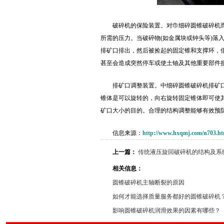
破碎机的保险装置。对巾细碎圆锥破碎机
所需的压力。当破碎物(如金属块或钟头等)落
排矿口排出，然后被捡起的固定锥和支撑环，
甚至会造成突然停车或使土铀及其他重要部件
排矿口调整装置。中细碎圆锥破碎机排矿
锥体是可以旋转的，向右旋转固定锥体即可使
矿口大小的目的。合理的结构调整能够有效预
信息来源：
http://www.hxqmj.com/n703.ht
上一篇：
传统液压旋回破碎机的结构及系
相关信息：
圆锥破碎机主轴断裂的原因
如何才能选择质量服务都好的圆锥破碎机
影响圆锥破碎机润滑效果的因素有哪些？