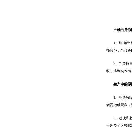
主轴自身原
1、结构设
径较小，当设备
2、制造质
纹，遇到突发情
生产中的原
1、润滑故
烧瓦抱轴现象，
2、过铁和
于超负荷运转状