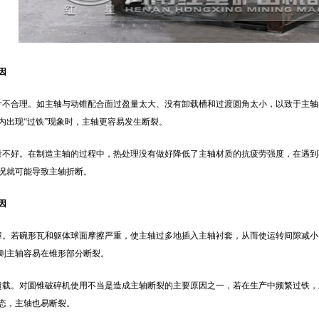
因
计不合理。如主轴与动锥配合面过盈量太大、没有卸载槽和过渡圆角太小，以致于主
内出现“过铁”现象时，主轴更容易发生断裂。
量不好。在制造主轴的过程中，热处理没有做好降低了主轴材质的抗疲劳强度，在遇
况就可能导致主轴折断。
因
障。若碗形瓦和躯体球面摩擦严重，使主轴过多地插入主轴衬套，从而使运转间隙减
则主轴容易在锥形部分断裂。
超载。对圆锥破碎机使用不当是造成主轴断裂的主要原因之一，若在生产中频繁过铁
态，主轴也易断裂。