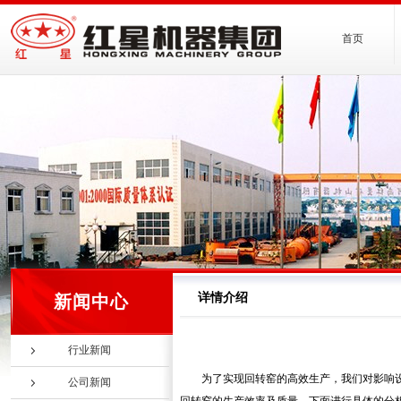
首页
详情介绍
新闻中心
行业新闻
为了实现回转窑的高效生产，我们对影响
公司新闻