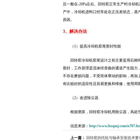
压一般在-20Pa左右。回转窑正常生产时冷
产中，冷却机进料口经常处在正压差状态，蒸
原因。
3、解决办法
（1）提高冷却机窑尾密封性能
回转窑冷却机窑尾设计之初主要是用石棉
密封，工作原理是流体经变曲的通道产生阻力
不存在磨损问题，不受筒体窜动的影响，再加
有比较好的适应性且容易更换和维修，使用周
（2）改进除尘器
根据测算，回转窑冷却机用除尘器，风处理量
信息来源：
http://www.hxqmj.com/n707.ht
上一篇：
回转窑的托轮与轴承安装技术要