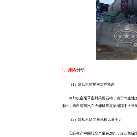
2、原因分析
（1）冷却机窑尾密封性能差
冷却机窑尾罩密封采用石棉，由于气密性
排出，粉料随蒸汽在冷却机窑尾罩缝隙中大量
（2）冷却机除尘器风机风量不足
实际生产中回转窑产量在20t/h，冷却机除尘