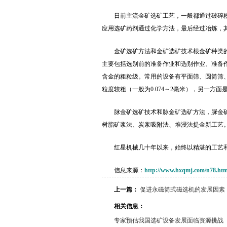
日前主流金矿选矿工艺，一般都通过破碎
应用选矿药剂通过化学方法，最后经过冶炼，
金矿选矿方法和金矿选矿技术根金矿种类
主要包括选别前的准备作业和选别作业。准备
含金的粗粒级。常用的设备有平面筛、圆筒筛、圆
粒度较粗（一般为0.074～2毫米），另一
脉金矿选矿技术和脉金矿选矿方法，脲金
树脂矿浆法、炭浆吸附法、堆浸法提金新工艺
红星机械几十年以来，始终以精湛的工艺
信息来源：
http://www.hxqmj.com/n78.htm
上一篇：
促进永磁筒式磁选机的发展因素
相关信息：
专家预估我国选矿设备发展面临资源挑战