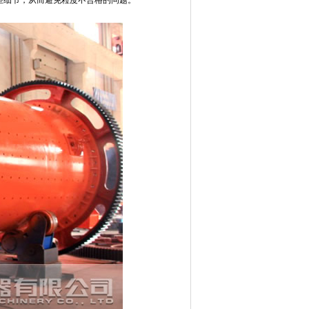
些细节，从而避免粒度不合格的问题。