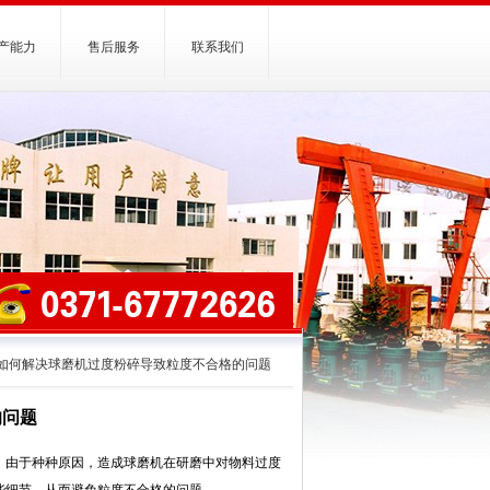
产能力
售后服务
联系我们
如何解决球磨机过度粉碎导致粒度不合格的问题
的问题
，由于种种原因，造成球磨机在研磨中对物料过度