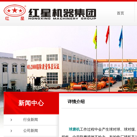
首页
详情介绍
新闻中心
行业新闻
球磨机
工作过程中会产生球对球、球对煤
公司新闻