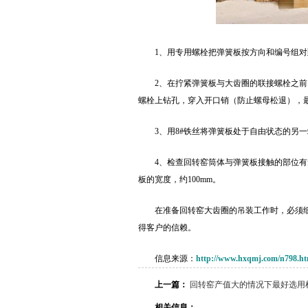
1、用专用螺栓把弹簧板按方向和编号组
2、在拧紧弹簧板与大齿圈的联接螺栓之前
螺栓上钻孔，穿入开口销（防止螺母松退），
3、用8#铁丝将弹簧板处于自由状态的另
4、检查回转窑筒体与弹簧板接触的部位
板的宽度，约100mm。
在准备回转窑大齿圈的吊装工作时，必须
得客户的信赖。
信息来源：
http://www.hxqmj.com/n798.ht
上一篇：
回转窑产值大的情况下最好选用
相关信息：