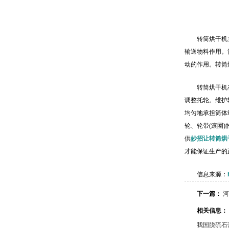
转筒烘干机
输送物料作用。
动的作用。转筒
转筒烘干机
调整托轮。维护
均匀地承担筒体
轮、轮带(滚圈
供
妙招让转筒烘
才能保证生产的
信息来源：
下一篇：
河
相关信息：
我国脱硫石