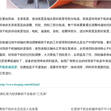
主要由筒体、支承装置、使动装置及端头密封装置等部分组成。筒体是转筒烘干机的
筒体的支承装置是由滚圈、托轮、挡轮三部分组成。整个筒体重量通过滚圈传递给托
烘干机的传动装置包括；电机、减速机、齿轮、齿圈等部分，进出料装置及密封装置
在检修过程中的轴向窜动调整根烘干机的工作原理和结构特点及生产中维护经验，要
转筒烘干机轴线的直线性；使筒体能沿轴向正常地往复移动，从而使挡轮保持静止不
载荷。转筒烘干机经过托轮调整，大大降低了挡轮受力，从而提高了托、挡轮轴承寿
)的异形摩损减轻了，设备的使用寿命得到提高。如我厂销售出去的转筒烘干机多年来
干机长命百岁
。但磨损是不可避免的，需要经常维护，保持润滑，同时经常观察托轮
正常进行。
http://www.hxqmj.com/n8.html
南红星为您讲解烘干设备的“三兄弟”
膏烘干机向生态化宜人化发展
红星烘干机在机械市场不可小