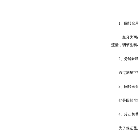
1、回转窑
一般分为两
流量，调节生料
2、分解炉
通过测量下
3、回转窑
他是回转窑
4、冷却机
为了保证蓖