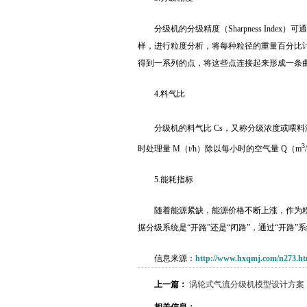
分级机的分级精度（Sharpness Ind
样，进行粒度分析，将每种粒径的重量百分比
得到一系列的点，将这些点连接起来形成一条曲线
4.料气比
分级机的料气比 Cs，又称分级浓度或喂料
3
时处理量 M（t/h）除以每小时的空气量 Q（m
5.能耗指标
随着能源紧缺，能源价格不断上涨，作为
据分级系统是“开路”还是“闭路”，通过“开路
信息来源：
http://www.hxqmj.com/n273.ht
上一篇：
涡轮式气流分级机模型设计方案