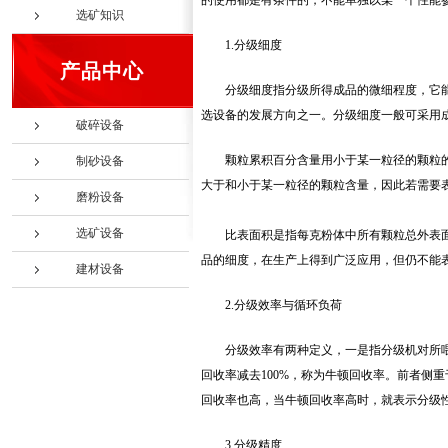
的使用都是有条件的，不能单独以某一个性能
选矿知识
1.分级细度
产品中心
分级细度指分级所得成品的微细程度，它
选设备的发展方向之一。分级细度一般可采用
破碎设备
颗粒累积百分含量用小于某一粒径的颗粒的体积
制砂设备
大于和小于某一粒径的颗粒含量，因此若需要
磨粉设备
选矿设备
比表面积是指每克粉体中所有颗粒总外表
品的细度，在生产上得到广泛应用，但仍不能
建材设备
2.分级效率与循环负荷
分级效率有两种定义，一是指分级机对所
回收率减去100%，称为牛顿回收率。前者侧
回收率也高，当牛顿回收率高时，就表示分级
3.分级精度