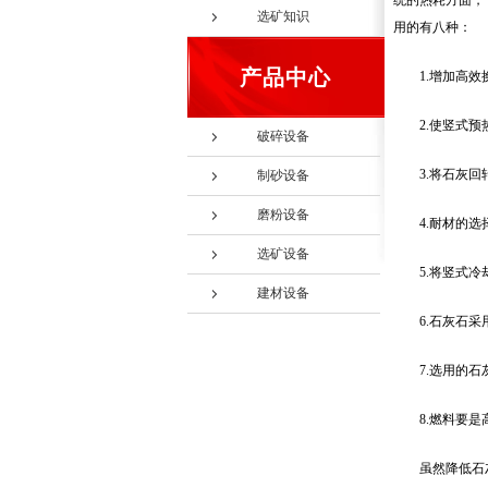
统的热耗方面，
选矿知识
用的有八种：
产品中心
1.增加高
2.使竖式
破碎设备
3.将石灰
制砂设备
磨粉设备
4.耐材的
选矿设备
5.将竖式
建材设备
6.石灰石
7.选用的
8.燃料要
虽然降低石