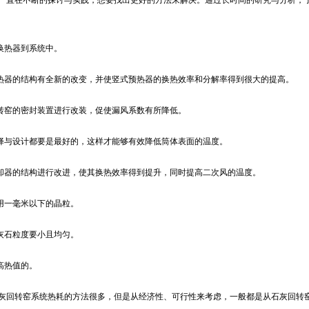
一直在不断的探讨与实践，想要找出更好的方法来解决。通过长时间的研究与分析，
效换热器到系统中。
预热器的结构有全新的改变，并使竖式预热器的换热效率和分解率得到很大的提高。
回转窑的密封装置进行改装，促使漏风系数有所降低。
选择与设计都要是最好的，这样才能够有效降低筒体表面的温度。
冷却器的结构进行改进，使其换热效率得到提升，同时提高二次风的温度。
采用一毫米以下的晶粒。
石灰石粒度要小且均匀。
是高热值的。
灰回转窑系统热耗的方法很多，但是从经济性、可行性来考虑，一般都是从石灰回转