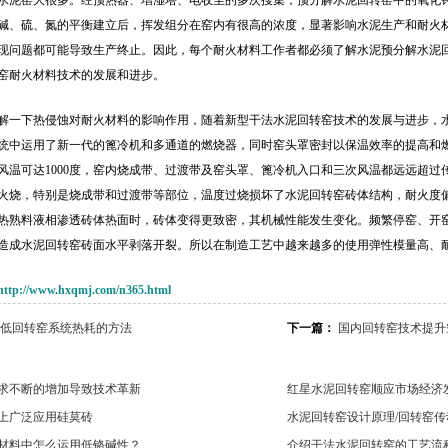
水泥窑大很多。经预热器、增湿塔、电收尘的多次搜集，预分解水泥回转窑中的氧化
碱、硫、氮的平衡建立后，挥发组分在窑内有很高的浓度，显著影响水泥生产和耐火
现问题都可能导致生产终止。因此，每个耐火材料工作者都必须了解水泥预分解水泥
窑耐火材料技术的发展和进步。
解一下热侵蚀对耐火材料的影响作用，随着新型干法水泥回转窑技术的发展与进步，
统中运用了新一代的篦冷机和多通道的燃烧器，同时窑头罩密封以保温效率的提高和燃
风温可达1000度，窑内烧成带、过渡带及窑头罩、篦冷机入口和三次风温都远远超
火烧，特别是烧成带和过渡带等部位，温度过烧损坏了水泥回转窑砖体结构，耐火度
热熟料液相渗透砖体热面时，砖体变得更致密，其机械性能发生变化。频繁停窑、开
造成水泥回转窑砖面水平剥落开裂。所以在制造工艺中越来越多的使用弹性模量高、
http://www.hxqmj.com/n365.html
低回转窑系统热耗的方法
下一篇：
国内回转窑技术提升
求不断的增加导致技术革新
红星水泥回转窑顺应市场经济
上广泛应用硅莫砖
水泥回转窑设计原理/回转窑传
材料中怎么运用低铬碱性？
介绍干法水泥回转窑的工艺流