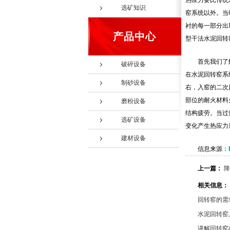
热应力要比传统
选矿知识
窑系统以外。当
衬的每一部分出
产品中心
型干法水泥回转
首先我们了
破碎设备
在水泥回转窑系
制砂设备
右，入窑的二次
部位的耐火材料
磨粉设备
结构疲劳。当过
选矿设备
变化产生热应力
建材设备
信息来源：
上一篇：
降
相关信息：
回转窑的需
水泥回转窑
讲解回转窑