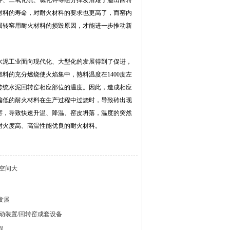
钾、二氧化硫、氯化钾等组分挥发后难于溢出回转
材料的寿命，对耐火材料的要求也更高了，而窑内
回转窑用耐火材料的损毁原因，才能进一步推动新
水泥工业面向现代化、大型化的发展得到了促进，
料的充分燃烧使火焰集中，熟料温度在1400度左
过传统水泥回转窑相应部位的温度。因此，造成相应
偏低的耐火材料在生产过程中过烧时，导致砖出现
窑，导致快速升温、降温、窑皮坍落，温度的突然
耐火度高、高温性能优良的耐火材料。
空间大
发展
动装置/回转窑成套设备
程