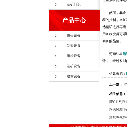
位金属矿的浮选
选矿知识
然而，非金
产品中心
程的控制，当矿
选精矿进行再磨
用矿物变得可浮
破碎设备
精矿的品位。
制砂设备
河南红星
选
磨粉设备
势，，经过长时
选矿设备
信息来源：
建材设备
上一篇：
浮
相关信息：
SFC系列
浮选过程中
环形充气浮