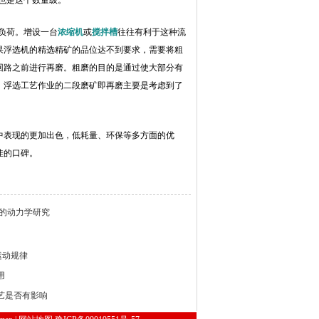
也是这个数量级。
负荷。增设一台
浓缩机
或
搅拌槽
往往有利于这种流
果浮选机的精选精矿的品位达不到要求，需要将粗
回路之前进行再磨。粗磨的目的是通过使大部分有
。浮选工艺作业的二段磨矿即再磨主要是考虑到了
中表现的更加出色，低耗量、环保等多方面的优
佳的口碑。
的动力学研究
运动规律
用
艺是否有影响