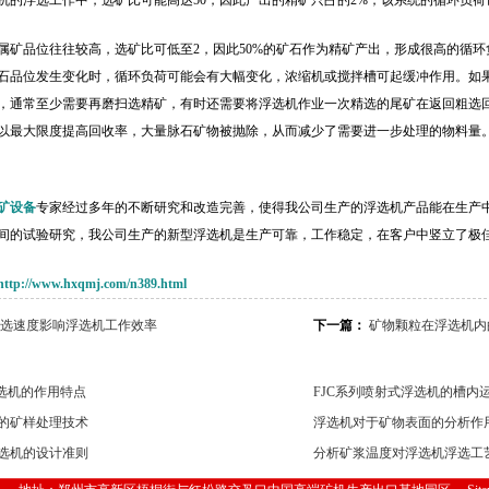
机的浮选工作中，选矿比可能高达50，因此产出的精矿只占的2%，该系统的循环负荷
属矿品位往往较高，选矿比可低至2，因此50%的矿石作为精矿产出，形成很高的循环
石品位发生变化时，循环负荷可能会有大幅变化，浓缩机或搅拌槽可起缓冲作用。如
，通常至少需要再磨扫选精矿，有时还需要将浮选机作业一次精选的尾矿在返回粗选
以最大限度提高回收率，大量脉石矿物被抛除，从而减少了需要进一步处理的物料量
矿设备
专家经过多年的不断研究和改造完善，使得我公司生产的浮选机产品能在生产
间的试验研究，我公司生产的新型浮选机是生产可靠，工作稳定，在客户中竖立了极
http://www.hxqmj.com/n389.html
选速度影响浮选机工作效率
下一篇：
矿物颗粒在浮选机内
浮选机的作用特点
FJC系列喷射式浮选机的槽内
的矿样处理技术
浮选机对于矿物表面的分析作
选机的设计准则
分析矿浆温度对浮选机浮选工