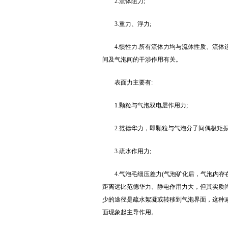
2.流体阻力;
3.重力、浮力;
4.惯性力.所有流体力均与流体性质、流
间及气泡间的干涉作用有关。
表面力主要有:
1.颗粒与气泡双电层作用力;
2.范德华力，即颗粒与气泡分子间偶极矩
3.疏水作用力;
4.气泡毛细压差力(气泡矿化后，气泡内
距离远比范德华力、静电作用力大，但其实质
少的途径是疏水絮凝或转移到气泡界面，这种减
面现象起主导作用。