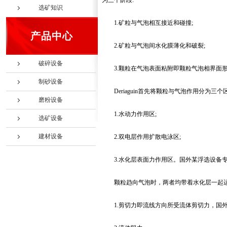
为三个阶段:
选矿知识
1.矿粒与气泡相互接近和碰撞;
产品中心
2.矿粒与气泡间水化膜薄化和破裂;
破碎设备
3.颗粒在气泡表面粘附即颗粒气泡相界面
制砂设备
Deriaguin首先将颗粒与气泡作用分为三个区
磨粉设备
1.水动力作用区;
选矿设备
建材设备
2.双电层作用扩散电泳区;
3.水化层表面力作用区。国外某浮选设备
颗粒趋向气泡时，两者均带着水化层一起运
1.剪切力即流线方向所受流体剪切力，国