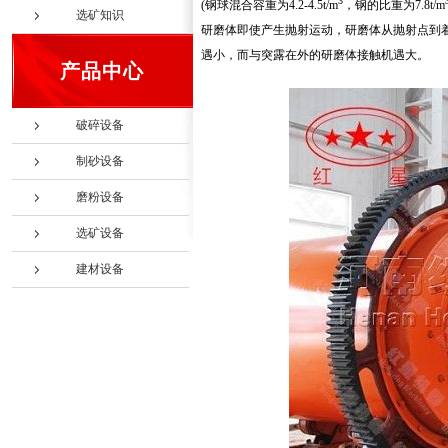
3
(钢球混合容重为4.2-4.5t/m
，钢的比重为7.8t/m
选矿知识
研磨体即使产生抛射运动，研磨体从抛射点到
遇小，而与突露在外的研磨体接触机遇大。
产品中心
破碎设备
制砂设备
磨粉设备
选矿设备
建材设备