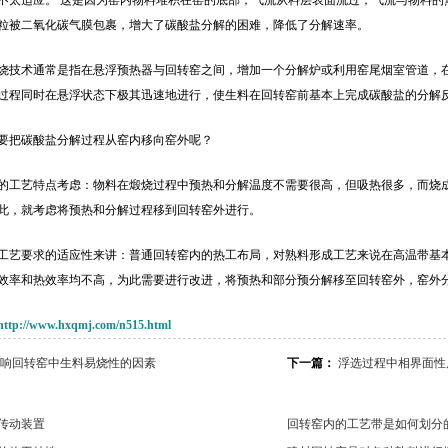
不太适应。 这是因为窑内物料堆积在窑的底部，气流从料层表面流过，气流与物料的
粒被二氧化碳气膜包裹，增大了碳酸盐分解的困难，降低了分解速率。
烧技术通常是指在悬浮预热器与回转窑之间，增加一个分解炉或利用窑尾烟室管道，在其
过程同时在悬浮状态下极其迅速地进行，使生料在回转窑前基本上完成碳酸盐的分解
要把碳酸盐分解过程从窑内移向窑外呢？
的工艺特点考虑：物料在煅烧过程中预热和分解温度不需要很高，但吸热很多，而烧
此，就考虑将预热和分解过程移到回转窑外进行。
工艺要求的适应性来讲：普通回转窑内的热工布局，对熟料形成工艺来说在高温带基
效率和热效率均不高，为此需要进行改进，将预热和部分预分解移至回转窑外，窑外
http://www.hxqmj.com/n515.html
响回转窑中生料易烧性的因素
下一篇：
浮选过程中相界面性
传动装置
回转窑内的工艺带是如何划分