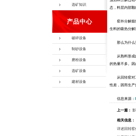
预热和分解过程
选矿知识
态，料层内部颗
产品中心
窑外分解煅
生料的吸热分解
破碎设备
那么为什么
制砂设备
从熟料形成
磨粉设备
的热量不多。因
选矿设备
从回转窑对
建材设备
性差，因而生产
信息来源：
上一篇：
影
相关信息：
详述回转窑