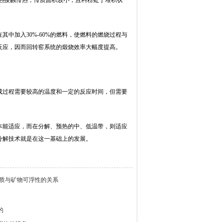
热接触传热，传质面积较小，且料粉处于堆积状
中加入30%-60%的燃料，使燃料的燃烧过程与
反应，因而回转窑系统的煅烧效率大幅度提高。
成过程需要较高的温度和一定的反应时间，但需要
本能适应，而在分解、预热的中、低温带，则适应
分解技术就是在这一基础上的发展。
质与矿物可浮性的关系
的