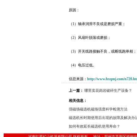
原因：
（1）轴承润滑不良或是磨损严重；
（2）风扇叶脱落或磨损；
（3）开关线路接触不良，或断线跑单相；
（4）电压过低。
信息来源：
http://www.hxqmj.com/n720.ht
上一篇：
哪里卖花岗岩破碎生产设备？
相关信息：
强磁场磁选机磁场强度科学检测方法
磁选机长时期使用后出现的故障及解决办
如何有效延长磁选机使用寿命？
河南红星矿山机器有限公司 版权所有 地址：郑州市高新区梧桐