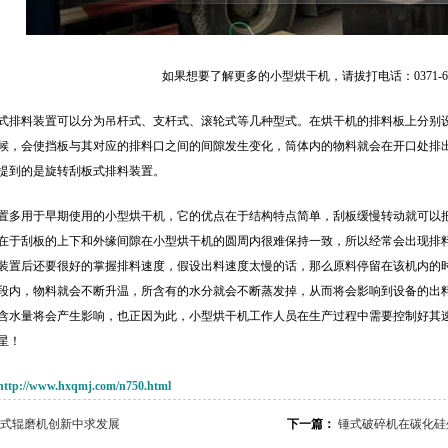
如果想要了解更多的小型烘干机，请拔打电话：0371-677
式排料装置可以分为吊杆式、支杆式、滚轮式等几种型式。在烘干机的排料板上分别
候，会使挡板与其对应的排料口之间的间隙发生变化，筒体内的物料就会在开口处排
提到的是旋转刮板式排料装置。
置多用于早期使用的小型烘干机，它的优点在于结构特点简单，刮板缓慢转动就可以
在于刮板的上下和外缘间隙在小型烘干机的圆周内很难保持一致，所以经常会出现排
装置后还要很好的掌握排料速度，假设出料速度太慢的话，那么原料停留在该机内的
段内，物料就会不断升温，所含有的水分就会不断蒸发掉，从而将会影响到设备的出
含水量将会产生影响，也正因为此，小型烘干机工作人员在生产过程中需要控制好其
星！
http://www.hxqmj.com/n750.html
式辊磨机创新中求发展
下一篇：
锤式破碎机在碳化硅