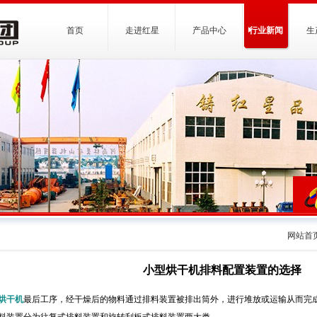
首页
走进红星
产品中心
行业新闻
生
网站首
小型烘干机排料配置装置的选择
烘干机
最后工序，经干燥后的物料通过排料装置被排出筒外，进行堆放或运输从而完