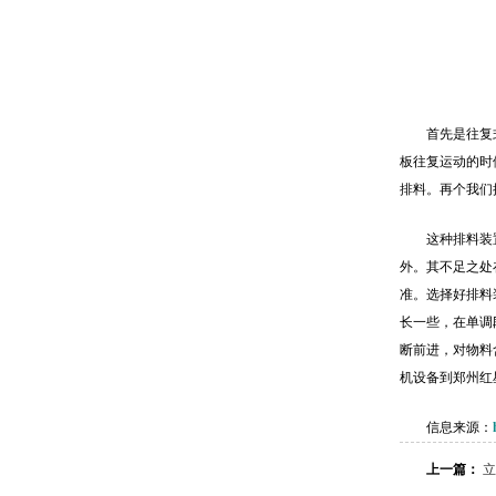
首先是往复
板往复运动的时
排料。再个我们
这种排料装
外。其不足之处
准。选择好排料
长一些，在单调
断前进，对物料
机设备到郑州红
信息来源：
上一篇：
立