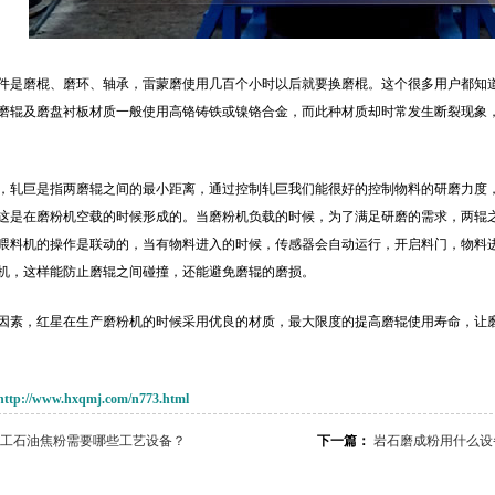
件是磨棍、磨环、轴承，雷蒙磨使用几百个小时以后就要换磨棍。这个很多用户都知
磨辊及磨盘衬板材质一般使用高铬铸铁或镍铬合金，而此种材质却时常发生断裂现象
，轧巨是指两磨辊之间的最小距离，通过控制轧巨我们能很好的控制物料的研磨力度
这是在磨粉机空载的时候形成的。当磨粉机负载的时候，为了满足研磨的需求，两辊
喂料机的操作是联动的，当有物料进入的时候，传感器会自动运行，开启料门，物料
机，这样能防止磨辊之间碰撞，还能避免磨辊的磨损。
因素，红星在生产磨粉机的时候采用优良的材质，最大限度的提高磨辊使用寿命，让
http://www.hxqmj.com/n773.html
工石油焦粉需要哪些工艺设备？
下一篇：
岩石磨成粉用什么设