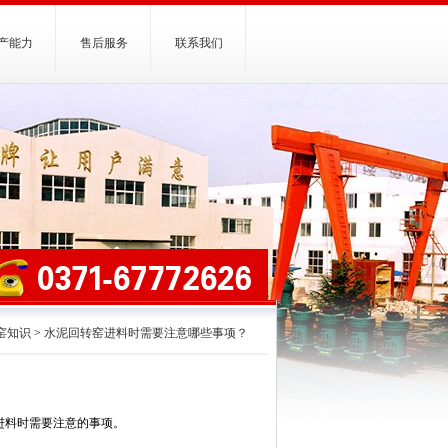
产能力
售后服务
联系我们
窑知识
>
水泥回转窑进料时需要注意哪些事项？
？
进料时需要注意的事项。