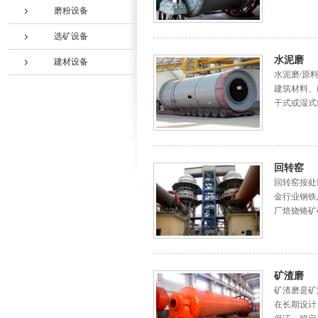
磨粉设备
选矿设备
水泥磨
建材设备
水泥磨/原
建筑材料、
干式或湿式
回转窑
回转窑按处
金行业钢铁
厂焙烧铬矿
矿渣磨
矿渣磨是矿
在长期设计